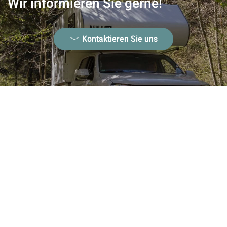
Wir informieren Sie gerne!
Kontaktieren Sie uns
Das Design der THOKIE
Wohnkabine
THOKIE Wohnkabinen gibt es in 2 Bodenlängen, 2450
mm für Pickups mit 1 ½ Fahrerkabine und 2150 mm für
Fahrzeuge mit Doppelkabine. Die Kabinen haben mit der
neuen Form eine abgerundete Ecke zwischen Alkoven
Boden und Stirnwand erhalten, so dass die Dachhaut